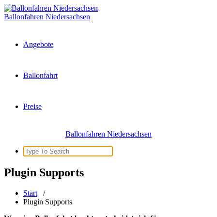
Zum
Inhalt
Ballonfahren Niedersachsen
springen
Angebote
Ballonfahrt
Preise
Ballonfahren Niedersachsen
Search
for:
Plugin Supports
Start
/
Plugin Supports