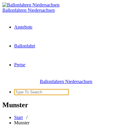
Zum
Inhalt
Ballonfahren Niedersachsen
springen
Angebote
Ballonfahrt
Preise
Ballonfahren Niedersachsen
Search
for:
Munster
Start
/
Munster