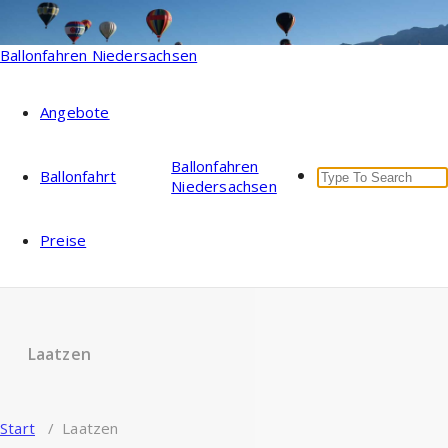
Zum
Inhalt
springen
Ballonfahren Niedersachsen
Angebote
Ballonfahren
Search
Ballonfahrt
Niedersachsen
for:
Preise
Laatzen
Start
/
Laatzen