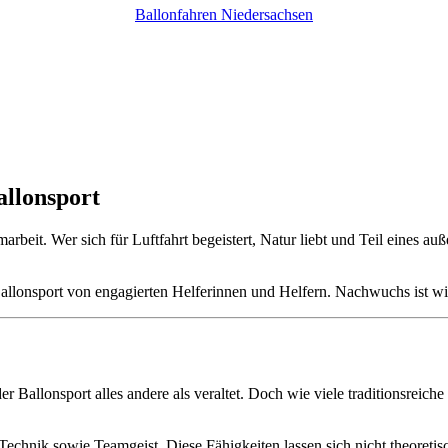
Ballonfahren Niedersachsen
allonsport
amarbeit. Wer sich für Luftfahrt begeistert, Natur liebt und Teil eines 
llonsport von engagierten Helferinnen und Helfern. Nachwuchs ist w
er Ballonsport alles andere als veraltet. Doch wie viele traditionsreich
chnik sowie Teamgeist. Diese Fähigkeiten lassen sich nicht theoretisc