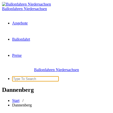
Zum
Inhalt
Ballonfahren Niedersachsen
springen
Angebote
Ballonfahrt
Preise
Ballonfahren Niedersachsen
Search
for:
Dannenberg
Start
/
Dannenberg