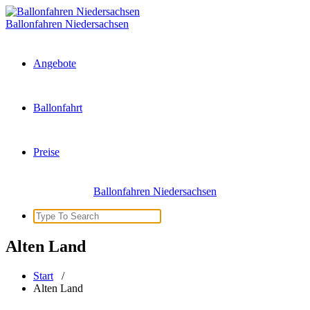
Zum
Inhalt
Ballonfahren Niedersachsen
springen
Angebote
Ballonfahrt
Preise
Ballonfahren Niedersachsen
Search
for:
Alten Land
Start
/
Alten Land